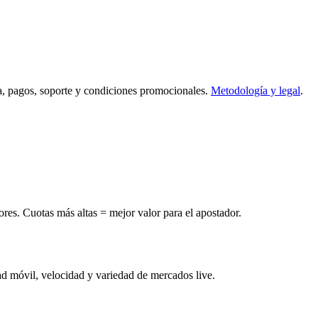
a, pagos, soporte y condiciones promocionales.
Metodología y legal
.
es. Cuotas más altas = mejor valor para el apostador.
ad móvil, velocidad y variedad de mercados live.