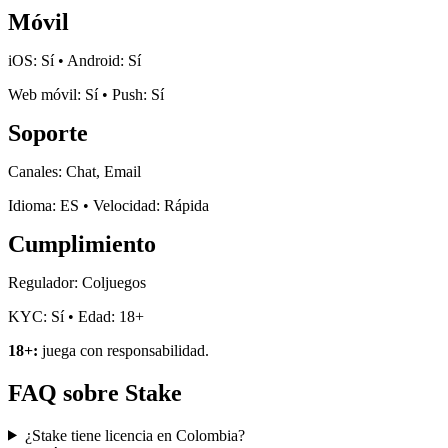
Móvil
iOS: Sí • Android: Sí
Web móvil: Sí • Push: Sí
Soporte
Canales: Chat, Email
Idioma: ES • Velocidad: Rápida
Cumplimiento
Regulador: Coljuegos
KYC: Sí • Edad: 18+
18+:
juega con responsabilidad.
FAQ sobre Stake
¿Stake tiene licencia en Colombia?