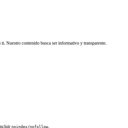
a ti. Nuestro contenido busca ser informativo y transparente.
incluir
.
noindex/nofollow