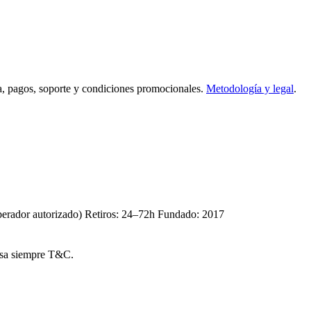
a, pagos, soporte y condiciones promocionales.
Metodología y legal
.
erador autorizado)
Retiros: 24–72h
Fundado: 2017
isa siempre T&C.