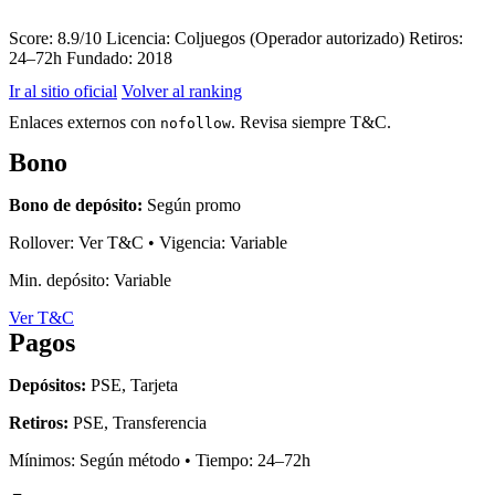
Score: 8.9/10
Licencia: Coljuegos (Operador autorizado)
Retiros:
24–72h
Fundado: 2018
Ir al sitio oficial
Volver al ranking
Enlaces externos con
. Revisa siempre T&C.
nofollow
Bono
Bono de depósito:
Según promo
Rollover: Ver T&C • Vigencia: Variable
Min. depósito: Variable
Ver T&C
Pagos
Depósitos:
PSE, Tarjeta
Retiros:
PSE, Transferencia
Mínimos: Según método • Tiempo: 24–72h