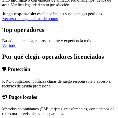
Sitio informativo con enlaces de afiliado. No ofrecemos juegos de
azar. Verifica legalidad en tu jurisdicción.
Juego responsable:
establece límites y no persigas pérdidas.
Recursos de ayuda
Guía de bonos
Top operadores
Basado en licencia, retiros, soporte y experiencia móvil.
Ver todo
Por qué elegir operadores licenciados
🛡️ Protección
KYC obligatorio, políticas claras de juego responsable y acceso a
recursos de ayuda profesional.
💳 Pagos locales
Métodos colombianos (PSE, tarjetas, transferencias) con tiempos de
retiro más previsibles y transparentes.