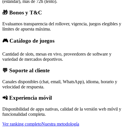
(estándar), más de 72h (lento).
🎁 Bonos y T&C
Evaluamos transparencia del rollover, vigencia, juegos elegibles y
límites de apuesta máxima.
🎮 Catálogo de juegos
Cantidad de slots, mesas en vivo, proveedores de software y
variedad de mercados deportivos.
💬 Soporte al cliente
Canales disponibles (chat, email, WhatsApp), idioma, horario y
velocidad de respuesta.
📲 Experiencia móvil
Disponibilidad de apps nativas, calidad de la versión web móvil y
funcionalidad completa.
Ver ranking completo
Nuestra metodología