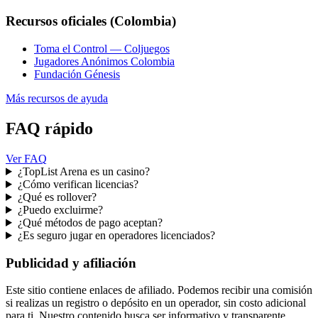
Recursos oficiales (Colombia)
Toma el Control — Coljuegos
Jugadores Anónimos Colombia
Fundación Génesis
Más recursos de ayuda
FAQ rápido
Ver FAQ
¿TopList Arena es un casino?
¿Cómo verifican licencias?
¿Qué es rollover?
¿Puedo excluirme?
¿Qué métodos de pago aceptan?
¿Es seguro jugar en operadores licenciados?
Publicidad y afiliación
Este sitio contiene enlaces de afiliado. Podemos recibir una comisión
si realizas un registro o depósito en un operador, sin costo adicional
para ti. Nuestro contenido busca ser informativo y transparente.